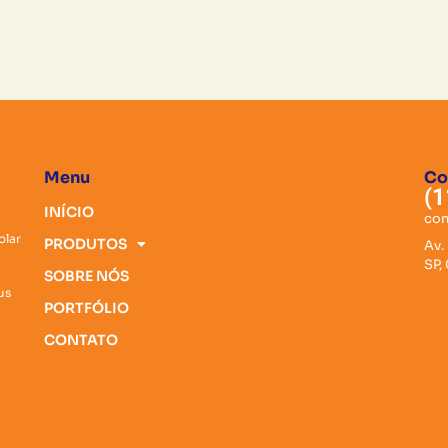
Menu
Co
(1
INÍCIO
con
olar
PRODUTOS
Av.
SP,
SOBRE NÓS
us
PORTFÓLIO
CONTATO